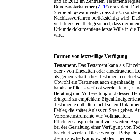
und ab 2012 im Zentralen Testamentsregiste
Bundesnotarkammer (
ZTR
) registriert. Da
Sterbefall gewährleistet, dass die Urkunde 
Nachlassverfahren berücksichtigt wird. Da
verfahrensrechtlich gesichert, dass der in ein
Urkunde dokumentierte letzte Wille in die 
wird.
Formen von letztwillige Verfügung
Testament.
Das Testament kann als Einzel
oder - von Ehegatten oder eingetragenen Le
als gemeinschaftliches Testament errichtet 
Obwohl ein Testament auch eigenhändig - a
handschriftlich - verfasst werden kann, ist no
Beratung und Vorbereitung und dessen Be
dringend zu empfehlen: Eigenhändig erricht
Testamente enthalten nicht selten Unklarhei
Fehler, die später Anlass zu Streit geben. 
Vorsorgeinstrumente wie Vollmachten,
Pflichtteilsansprüche und viele weitere As
bei der Gestaltung einer Verfügung von T
beachtet werden. Diese wenigen Beispiele 
die juristische Komplexität des Themas.