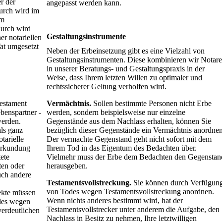
r der
angepasst werden kann.
durch wird im
im
durch wird
Gestaltungsinstrumente
er notariellen
Tat umgesetzt
Neben der Erbeinsetzung gibt es eine Vielzahl von
Gestaltungsinstrumenten. Diese kombinieren wir Notare
in unserer Beratungs- und Gestaltungspraxis in der
Weise, dass Ihrem letzten Willen zu optimaler und
rechtssicherer Geltung verholfen wird.
testament
Vermächtnis.
Sollen bestimmte Personen nicht Erbe
benspartner -
werden, sondern beispielsweise nur einzelne
werden.
Gegenstände aus dem Nachlass erhalten, können Sie
ls ganz
bezüglich dieser Gegenstände ein Vermächtnis anordnen
tarielle
Der vermachte Gegenstand geht nicht sofort mit dem
urkundung
Ihrem Tod in das Eigentum des Bedachten über.
ete
Vielmehr muss der Erbe dem Bedachten den Gegenstan
ten oder
herausgeben.
Auch andere
Testamentsvollstreckung.
Sie können durch Verfügun
von Todes wegen Testamentsvollstreckung anordnen.
pekte müssen
Wenn nichts anderes bestimmt wird, hat der
odes wegen
Testamentsvollstrecker unter anderem die Aufgabe, den
verdeutlichen
Nachlass in Besitz zu nehmen, Ihre letztwilligen