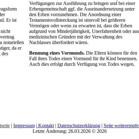
Verfügungen zur Ausführung zu bringen und bei einer
tragsform
Erbengemeinschaft ggf. die Auseinandersetzung unter
der
den Erben vorzunehmen. Die Anordnung einer
d. Er ist
Testamentsvollstreckung ist sinnvoll bei größeren
Vermögen oder wenn zu erwarten ist, dass die Erben
nicht
aufgrund von Minderjährigkeit, Unerfahrenheit oder aus
bvertrag
medizinischen Gründen mit der Verwaltung des
u notariellen
Nachlasses überfordert wären.
iger, da er
Bennung eines Vormunds.
Die Eltern können für den
 des
Fall ihres Todes einen Vormund für ihr Kind benennen.
.
Auch dies erfolgt durch Verfügung von Todes wegen.
tseite
|
Impressum
|
Kontakt
|
Datenschutzerklärung
|
Seite weiterempfe
Letzte Änderung: 26.03.2026 © 2026