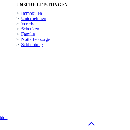
UNSERE LEISTUNGEN
>
Immobilien
>
Unternehmen
>
Vererben
>
Schenken
>
Familie
>
Notfallvorsorge
>
Schlichtung
hlen