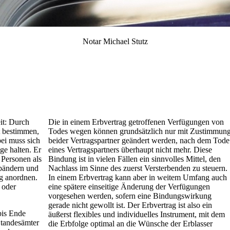
Notar Michael Stutz
Niederkassel
eit: Durch
Die in einem Erbvertrag getroffenen Verfügungen von
t bestimmen,
Todes wegen können grundsätzlich nur mit Zustimmun
ei muss sich
beider Vertragspartner geändert werden, nach dem Tode
lge halten. Er
eines Vertragspartners überhaupt nicht mehr. Diese
 Personen als
Bindung ist in vielen Fällen ein sinnvolles Mittel, den
abändern und
Nachlass im Sinne des zuerst Versterbenden zu steuern.
g anordnen.
In einem Erbvertrag kann aber in weitem Umfang auch
 oder
eine spätere einseitige Änderung der Verfügungen
vorgesehen werden, sofern eine Bindungswirkung
gerade nicht gewollt ist. Der Erbvertrag ist also ein
bis Ende
äußerst flexibles und individuelles Instrument, mit dem
Standesämter
die Erbfolge optimal an die Wünsche der Erblasser